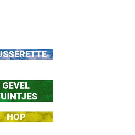
USSERETTE
GEVEL

TUINTJES
HOP