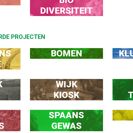
DIVERSITEIT
RDE PROJECTEN
NS

BOMEN
KL
E


WIJK

S
KIOSK
SPAANS

S
GEWAS