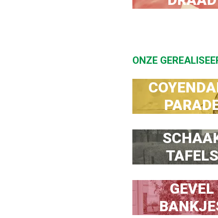
ONZE GEREALISEE
COYENDA
PARAD
SCHAAK
TAFEL
GEVEL

BANKJE